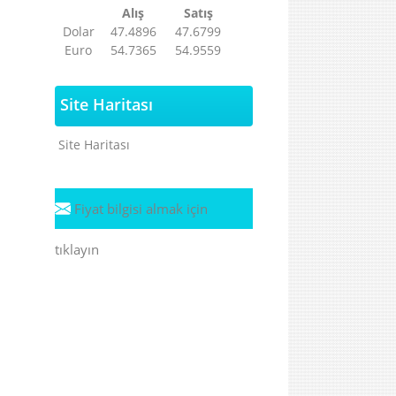
Alış
Satış
Dolar
47.4896
47.6799
Euro
54.7365
54.9559
Site Haritası
Site Haritası
Fiyat bilgisi almak için
tıklayın