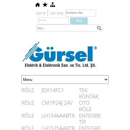
Üye Ol
Üye Girişi
RÖLE
JQX14FC1
TEK
KONTAK
RÖLE
CM1P24J 24V
OTO
RÖLE
RÖLE
LH1546AABTR
ENTEGRE
TİP
RÖLE
LH1525AABTR
ENTEGRE